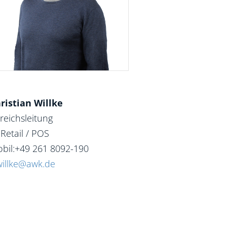
ristian Willke
reichsleitung
 Retail / POS
bil:+49 261 8092-190
willke@awk.de