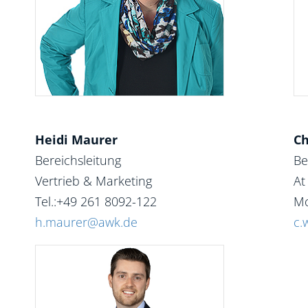
Heidi Maurer
Ch
Bereichsleitung
Be
Vertrieb & Marketing
At
Tel.:+49 261 8092-122
Mo
h.maurer@awk.de
c.