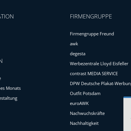
ATION
FIRMENGRUPPE
Firmengruppe Freund
awk
degesta
N
Werbezentrale Lloyd Eisfeller
contrast MEDIA SERVICE
e
DPW Deutsche Plakat-Werbun
des Monats
Outfit Potsdam
estaltung
euroAWK
Nachwuchskräfte
Nachhaltigkeit