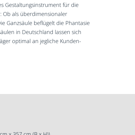
s Gestaltungsinstrument für die
: Ob als überdimensionaler
Die Ganzsäule beflügelt die Phantasie
säulen in Deutschland lassen sich
räger optimal an jegliche Kunden-
 cm x 357 cm (B x H))